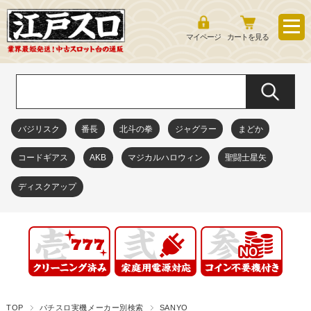
マイページ
カートを見る
バジリスク
番長
北斗の拳
ジャグラー
まどか
コードギアス
AKB
マジカルハロウィン
聖闘士星矢
ディスクアップ
TOP
パチスロ実機メーカー別検索
SANYO