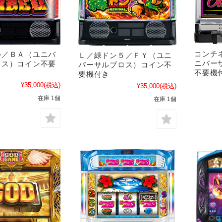
コンチ
ル／ＢＡ（ユニバ
Ｌ／緑ドン５／ＦＹ（ユニ
ニバー
ロス）コイン不要
バーサルブロス）コイン不
不要機
要機付き
¥35,000
(税込)
¥35,000
(税込)
在庫 1個
在庫 1個