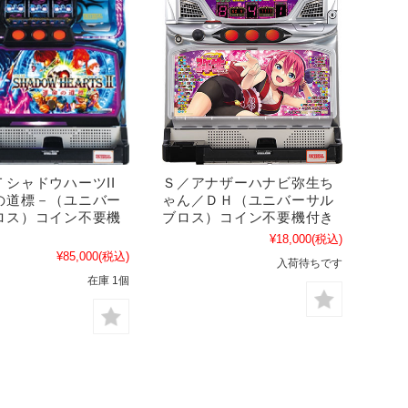
ＴシャドウハーツII
Ｓ／アナザーハナビ弥生ち
の道標－（ユニバー
ゃん／ＤＨ（ユニバーサル
ロス）コイン不要機
ブロス）コイン不要機付き
¥18,000
(税込)
¥85,000
(税込)
入荷待ちです
在庫 1個