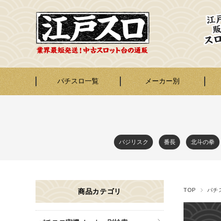
パチスロ一覧
メーカー別
バジリスク
番長
北斗の拳
TOP
パチ
商品カテゴリ