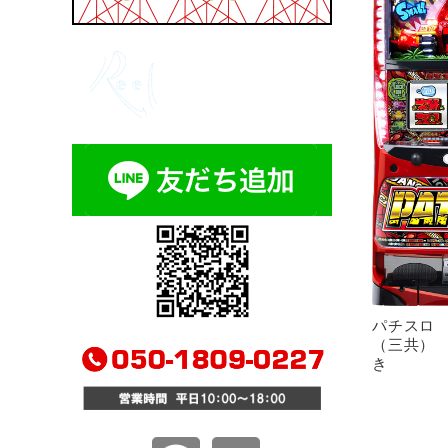
パチスロ
（三共）
き