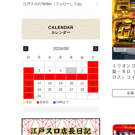
江戸スロのTwitter（フォローしてね）
2026/08
日
月
火
水
木
金
土
1
ミリオン
2
3
4
5
6
7
8
旋－ＢＤ
ロス）コ
9
10
11
12
13
14
15
16
17
18
19
20
21
22
23
24
25
26
27
28
29
在庫
30
31
■
■
■
今日
定休日
14時まで