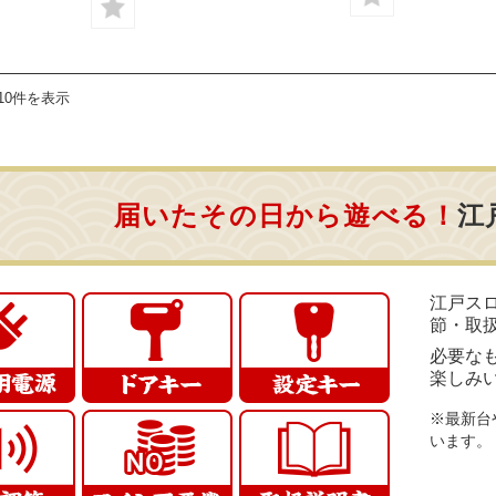
10件を表示
届いたその日から遊べる！
江
江戸ス
節・取
必要な
楽しみ
※最新台
います。