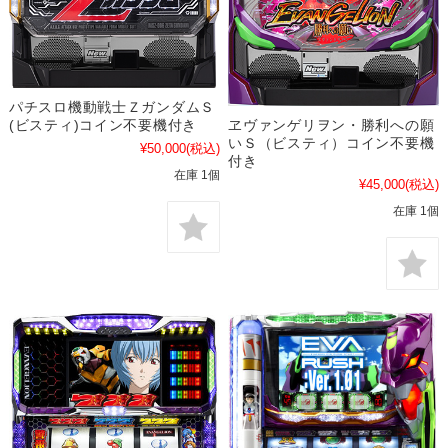
パチスロ機動戦士ＺガンダムＳ
(ビスティ)コイン不要機付き
ヱヴァンゲリヲン・勝利への願
いＳ（ビスティ）コイン不要機
¥50,000
(税込)
付き
在庫 1個
¥45,000
(税込)
在庫 1個