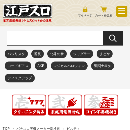
マイページ
カートを見る
バジリスク
番長
北斗の拳
ジャグラー
まどか
コードギアス
AKB
マジカルハロウィン
聖闘士星矢
ディスクアップ
TOP
パチスロ実機メーカー別検索
ビスティ