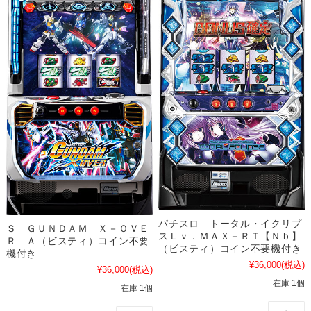
パチスロ トータル・イクリプ
Ｓ ＧＵＮＤＡＭ Ｘ－ＯＶＥ
スＬｖ．ＭＡＸ－ＲＴ【Ｎｂ】
Ｒ Ａ（ビスティ）コイン不要
（ビスティ）コイン不要機付き
機付き
¥36,000
(税込)
¥36,000
(税込)
在庫 1個
在庫 1個