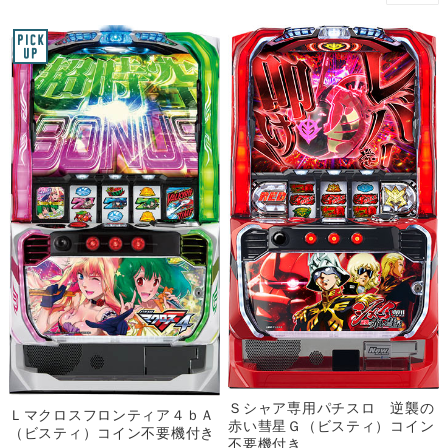
Ｓシャア専用パチスロ 逆襲の
Ｌマクロスフロンティア４ｂＡ
赤い彗星Ｇ（ビスティ）コイン
（ビスティ）コイン不要機付き
不要機付き