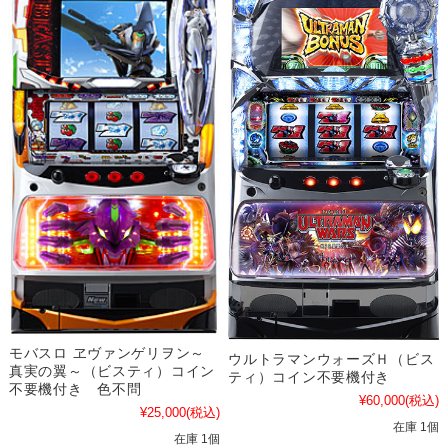
モバスロ ヱヴァンゲリヲン～
ウルトラマンウォーズＨ（ビス
真実の翼～（ビスティ）コイン
ティ）コイン不要機付き
不要機付き 色不問
¥60,000
(税込)
¥25,000
(税込)
在庫 1個
在庫 1個