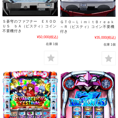
Ｓ蒼穹のファフナー ＥＸＯＤ
ＧＴＯ～ＬｉｍｉｔＢｒｅａｋ
ＵＳ ｂＡ（ビスティ）コイン
～Ｒ（ビスティ）コイン不要機
不要機付き
付き
¥50,000
(税込)
¥35,000
(税込)
在庫 1個
在庫 1個