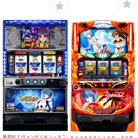
新世紀エヴァンゲリオン～まご
ＥＶＡＮＧＥＬＩＯＮ ３０Φ