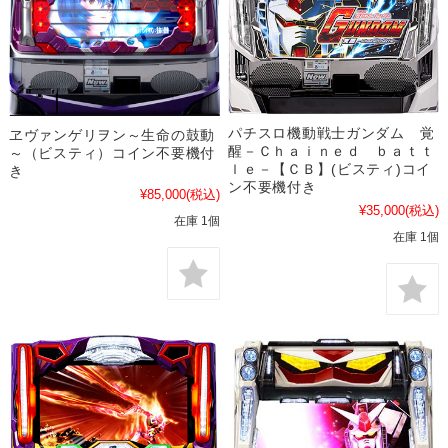
パチスロ機動戦士ガンダム 覚
ヱヴァンゲリヲン～生命の鼓動
醒－Ｃｈａｉｎｅｄ ｂａｔｔ
～（ビスティ）コイン不要機付
ｌｅ－【ＣＢ】(ビスティ)コイ
き
ン不要機付き
¥85,000
(税込)
¥35,000
(税込)
在庫 1個
在庫 1個