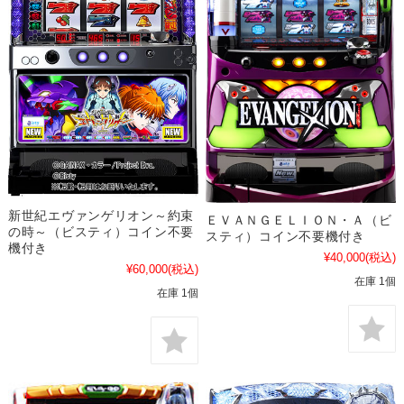
新世紀エヴァンゲリオン～約束
ＥＶＡＮＧＥＬＩＯＮ・Ａ（ビ
の時～（ビスティ）コイン不要
スティ）コイン不要機付き
機付き
¥40,000
(税込)
¥60,000
(税込)
在庫 1個
在庫 1個