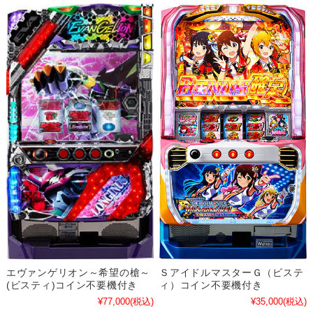
エヴァンゲリオン～希望の槍～
ＳアイドルマスターＧ（ビステ
(ビスティ)コイン不要機付き
ィ）コイン不要機付き
¥77,000
(税込)
¥35,000
(税込)