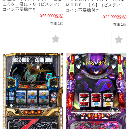
ころを、君に～Ｇ（ビスティ）
ＭＯＤＥＬ【Ｓ】（ビスティ）
コイン不要機付き
コイン不要機付き
¥55,000
(税込)
¥22,000
(税込)
在庫 1個
在庫 1個