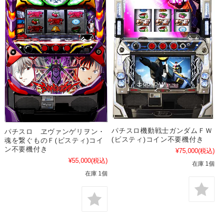
パチスロ機動戦士ガンダムＦＷ
パチスロ ヱヴァンゲリヲン・
(ビスティ)コイン不要機付き
魂を繋ぐものＦ(ビスティ)コイ
ン不要機付き
¥75,000
(税込)
¥55,000
(税込)
在庫 1個
在庫 1個