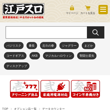
マイページ
カートを見る
バジリスク
番長
北斗の拳
ジャグラー
まどか
コードギアス
AKB
マジカルハロウィン
聖闘士星矢
ディスクアップ
TOP
オプション品一覧
データカウンター