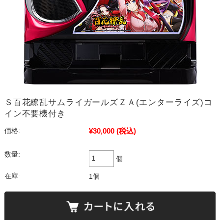
Ｓ百花繚乱サムライガールズＺＡ(エンターライズ)コ
イン不要機付き
¥30,000
(税込)
価格:
数量:
個
在庫:
1個