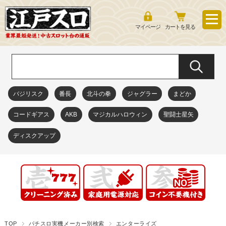
マイページ
カートを見る
バジリスク
番長
北斗の拳
ジャグラー
まどか
コードギアス
AKB
マジカルハロウィン
聖闘士星矢
ディスクアップ
TOP
パチスロ実機メーカー別検索
エンターライズ