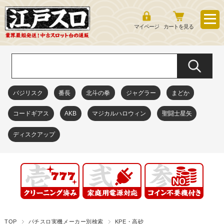
マイページ
カートを見る
バジリスク
番長
北斗の拳
ジャグラー
まどか
コードギアス
AKB
マジカルハロウィン
聖闘士星矢
ディスクアップ
TOP
パチスロ実機メーカー別検索
KPE・高砂