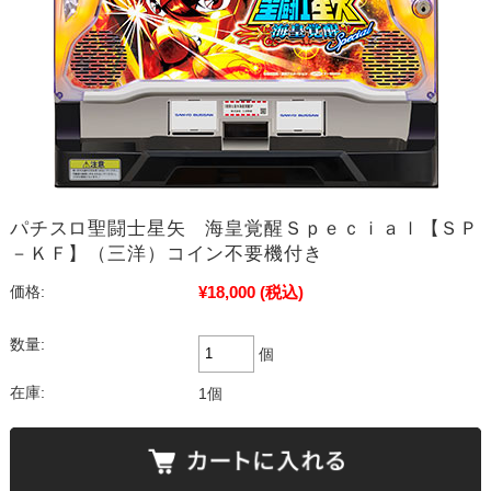
パチスロ聖闘士星矢 海皇覚醒Ｓｐｅｃｉａｌ【ＳＰ
－ＫＦ】（三洋）コイン不要機付き
¥18,000
(税込)
価格:
数量:
個
在庫:
1個