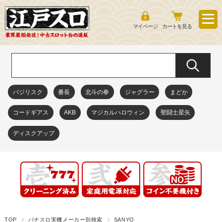
マイページ
カートを見る
バジリスク
番長
北斗の拳
ジャグラー
まどか
コードギアス
AKB
マジカルハロウィン
聖闘士星矢
ディスクアップ
TOP
パチスロ実機メーカー別検索
SANYO