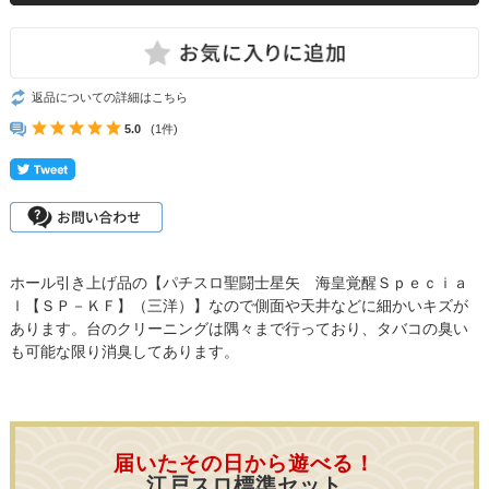
返品についての詳細はこちら
5.0
(1件)
ホール引き上げ品の【パチスロ聖闘士星矢 海皇覚醒Ｓｐｅｃｉａ
ｌ【ＳＰ－ＫＦ】（三洋）】なので側面や天井などに細かいキズが
あります。台のクリーニングは隅々まで行っており、タバコの臭い
も可能な限り消臭してあります。
届いたその日から遊べる！
江戸スロ標準セット