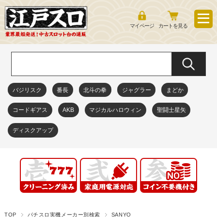
マイページ
カートを見る
バジリスク
番長
北斗の拳
ジャグラー
まどか
コードギアス
AKB
マジカルハロウィン
聖闘士星矢
ディスクアップ
TOP
パチスロ実機メーカー別検索
SANYO