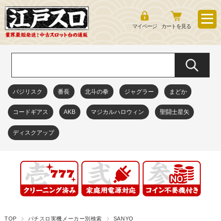
マイページ
カートを見る
バジリスク
番長
北斗の拳
ジャグラー
まどか
コードギアス
AKB
マジカルハロウィン
聖闘士星矢
ディスクアップ
TOP
パチスロ実機メーカー別検索
SANYO