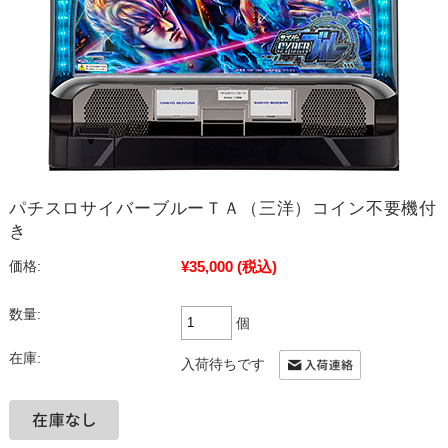
パチスロサイバーブルーＴＡ（三洋）コイン不要機付
き
¥35,000
(税込)
価格:
数量:
個
在庫:
入荷待ちです