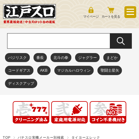
マイページ
カートを見る
バジリスク
番長
北斗の拳
ジャグラー
まどか
コードギアス
AKB
マジカルハロウィン
聖闘士星矢
ディスクアップ
TOP
パチスロ実機メーカー別検索
タイヨーエレック