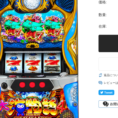
価格:
数量:
在庫:
返品につ
レビュー