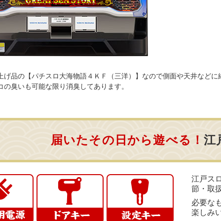
上げ品の【パチスロ大海物語４ＫＦ（三洋）】なので側面や天井などに
コの臭いも可能な限り消臭してあります。
届いたその日から遊べる！
江
江戸ス
節・取
必要な
楽しみ