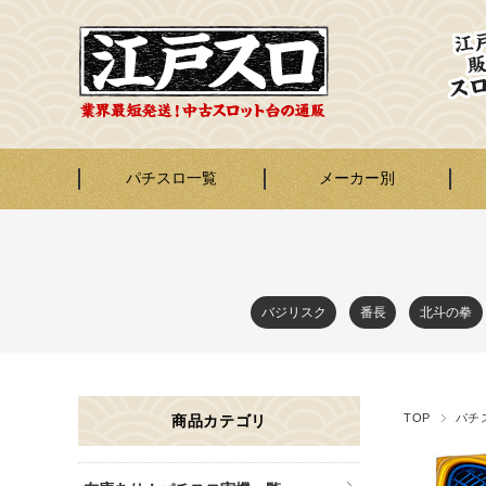
パチスロ一覧
メーカー別
バジリスク
番長
北斗の拳
TOP
パチ
商品カテゴリ