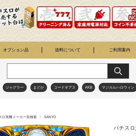
オプション品
送料について
ご利用案内
ジャグラー
まどか
コードギアス
AKB
マジカルハロウィン
スロ実機メーカー別検索
SANYO
パチスロ