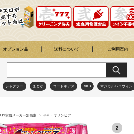
オプション品
送料について
ご利用案内
ジャグラー
まどか
コードギアス
AKB
マジカルハロウィン
スロ実機メーカー別検索
平和・オリンピア