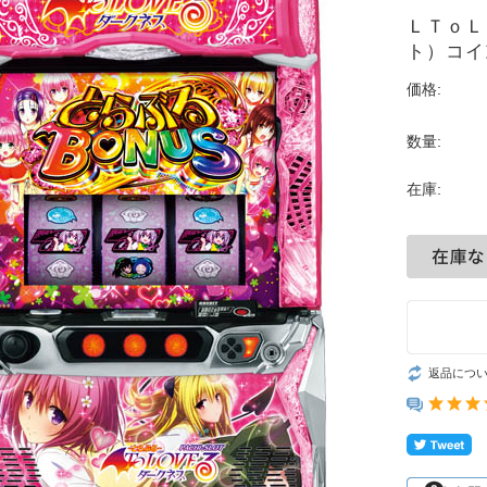
ＬＴｏＬ
ト）コイ
価格:
数量:
在庫:
返品につ