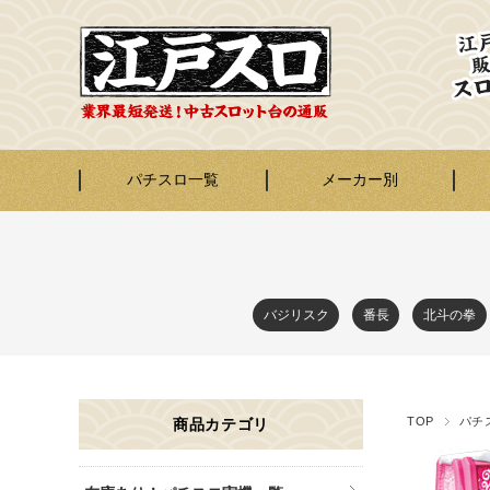
パチスロ一覧
メーカー別
バジリスク
番長
北斗の拳
TOP
パチ
商品カテゴリ