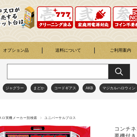
オプション品
送料について
ご利用案内
ジャグラー
まどか
コードギアス
AKB
マジカルハロウィン
スロ実機メーカー別検索
ユニバーサルブロス
コンチネ
要機付き