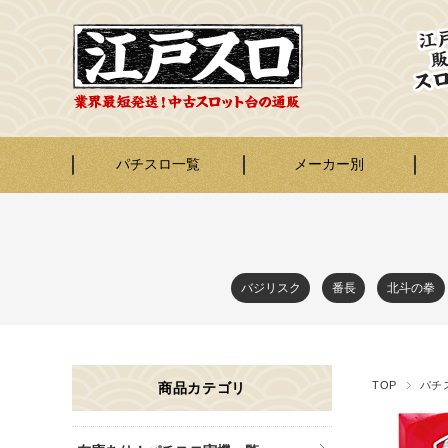
パチスロ一覧
メーカー別
バジリスク
番長
北斗の拳
TOP
パチ
商品カテゴリ