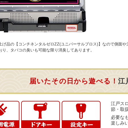
上げ品の【コンチネンタルゼロZZ(ユニバーサルブロス)】なので側面
おり、タバコの臭いも可能な限り消臭してあります。
届いたその日から遊べる！
江
江戸ス
節・取
必要な
楽しみ