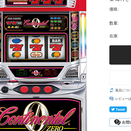
価格:
数量:
在庫:
返品につ
レビュー