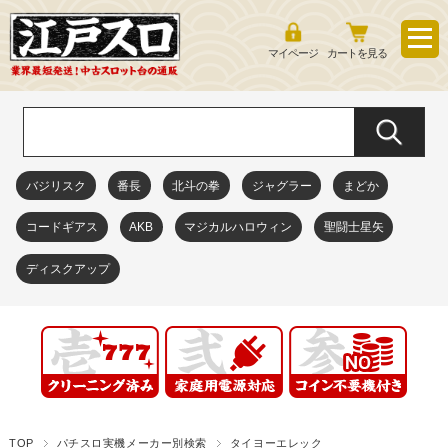
マイページ
カートを見る
バジリスク
番長
北斗の拳
ジャグラー
まどか
コードギアス
AKB
マジカルハロウィン
聖闘士星矢
ディスクアップ
TOP
パチスロ実機メーカー別検索
タイヨーエレック