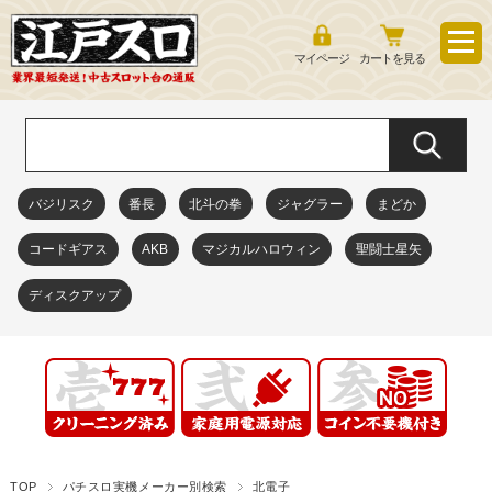
マイページ
カートを見る
バジリスク
番長
北斗の拳
ジャグラー
まどか
コードギアス
AKB
マジカルハロウィン
聖闘士星矢
ディスクアップ
TOP
パチスロ実機メーカー別検索
北電子