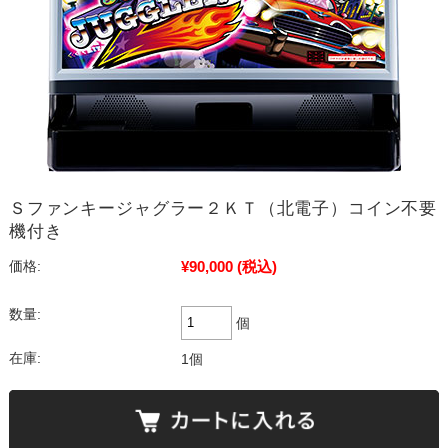
Ｓファンキージャグラー２ＫＴ（北電子）コイン不要
機付き
¥90,000
(税込)
価格:
数量:
個
在庫:
1個