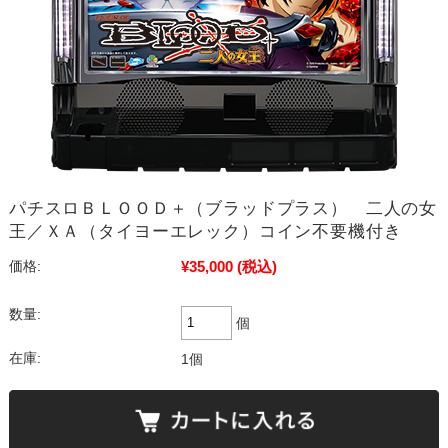
パチスロＢＬＯＯＤ＋（ブラッドプラス） 二人の女
王／ＸＡ（タイヨーエレック）コイン不要機付き
¥35,000
(税込)
価格:
数量:
個
在庫:
1個