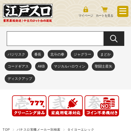
マイページ
カートを見る
バジリスク
番長
北斗の拳
ジャグラー
まどか
コードギアス
AKB
マジカルハロウィン
聖闘士星矢
ディスクアップ
TOP
パチスロ実機メーカー別検索
タイヨーエレック